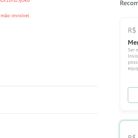
Recom
-mão-invisível
R$
Me
Ser 
Invis
poss
equi
R$