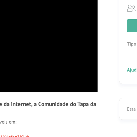
Tipo
Ajud
 da internet, a Comunidade do Tapa da
Esta
veis em:
3LX1zfnz3jOkb