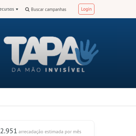
ecursos
Login
Buscar campanhas
 2.951
arrecadação estimada
por mês