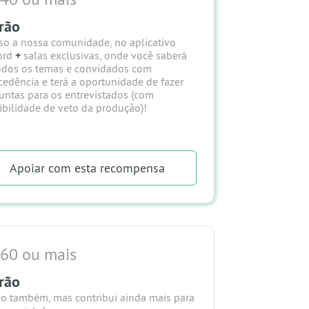
rão
so a nossa comunidade, no aplicativo
ord
+
salas exclusivas, onde
você
saberá
odos os temas e convidados com
cedência
e terá a
oportunidade de fazer
untas para os entrevistados
(com
ibilidade de veto da produção)!
Apoiar
com esta recompensa
 60 ou mais
rão
ão também, mas contribui ainda mais para