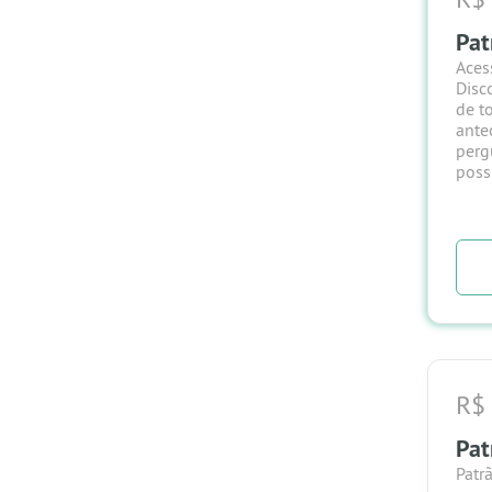
Pat
Aces
Disc
de t
ante
perg
poss
R$
Pat
Patr