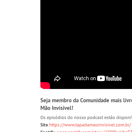
Seja membro da Comunidade mais livre
Mão Invisível!
Os episódios do nosso podcast estão disponí
Site
https://www.tapadamaoinvisivel.com.br/
open.spotify.com/show/2DBBwHbzT