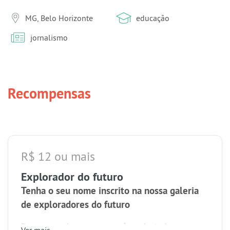
MG, Belo Horizonte
educação
jornalismo
Recompensas
R$ 12 ou mais
Explorador do futuro
Tenha o seu nome inscrito na nossa galeria
de exploradores do futuro​
Pra começo de conversa, você recebe toda a nossa