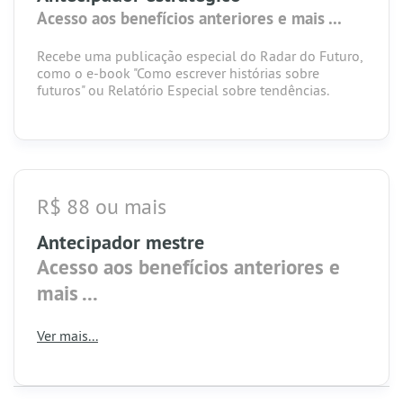
Acesso aos benefícios anteriores e mais ...
Recebe uma publicação especial do Radar do Futuro,
como o e-book "Como escrever histórias sobre
futuros" ou Relatório Especial sobre tendências.
R$ 88 ou mais
Antecipador mestre
Acesso aos benefícios anteriores e
mais ...
Ganha o direito de participar de um encontro mensal
Ver mais...
online, com tema especial, para conversar sobre as
principais tendências que vão impactar a sociedade,
as pessoas, profissões, setores e nossos lugares de
vivência.