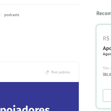
Recom
podcasts
R$ 
Apo
Agor
Seu 
Post público
no b
Ver m
🎁
R