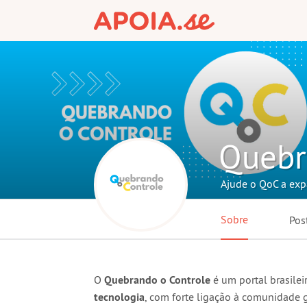
Quebr
Ajude o QoC a exp
Sobre
Pos
O
Quebrando o Controle
é um portal brasile
tecnologia
, com forte ligação à comunidade 