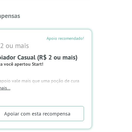
pensas
Apoio recomendado!
2 ou mais
iador Casual (R$ 2 ou mais)
a você apertou Start!
apoio vale mais que uma poção de cura
oss final!
ais...
ecompensa
Você entrou para nossa lista.
Apoiar
com esta recompensa
Receber nosso newsletter exclusivo,
com bastidores e novidades.