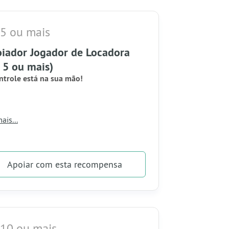
Agradecimento nas redes sociais +
Nome no mural de apoiadores.
5 ou mais
iador Jogador de Locadora
 5 ou mais)
ntrole está na sua mão!
esse XP, você já subiu de nível na nossa
ais...
!
Apoiar
com esta recompensa
ecompensa
Tudo do nível anterior.
Participação nos sorteios (veja regras
abaixo!).
 10 ou mais