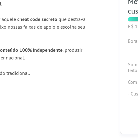
Met
d.
cus
r aquele
cheat code secreto
que destrava
R$ 
aixo nossas faixas de apoio e escolha seu
Bora
conteúdo 100% independente
, produzir
mer nacional.
Somo
feit
o tradicional.
Com 
- Cu