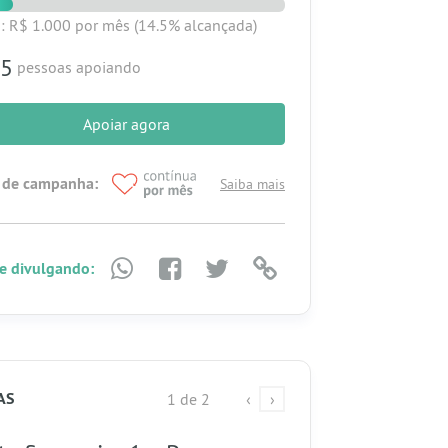
: R$ 1.000
por mês
(14.5% alcançada)
5
pessoas apoiando
Apoiar agora
 de campanha:
Saiba mais
e divulgando:
AS
1 de 2
‹
›