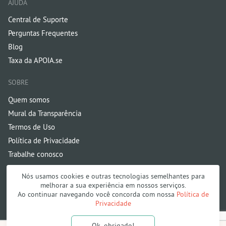
AJUDA
Central de Suporte
Perguntas Frequentes
Blog
Taxa da APOIA.se
SOBRE
Quem somos
Mural da Transparência
Termos de Uso
Política de Privacidade
Trabalhe conosco
Nós usamos cookies e outras tecnologias semelhantes para
melhorar a sua experiência em nossos serviços.
Ao continuar navegando você concorda com nossa
Política de
Privacidade
Onde público e Fazedores andam juntos | 2026
Ok, obrigado!