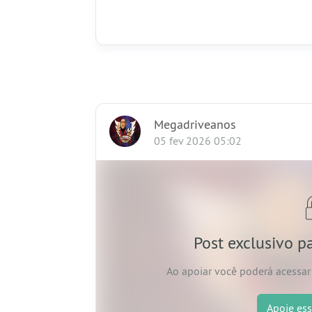
Megadriveanos
05 fev 2026 05:02
Post exclusivo p
Ao apoiar
você poderá acessar 
Apoie
ess