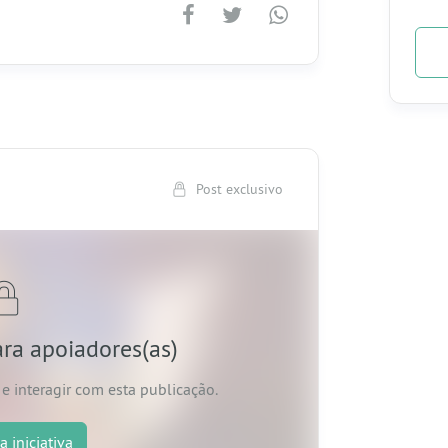
- Se
- Se
do n
- Vo
Quin
- Vo
- En
ou a
- Vo
APP 
Post exclusivo
ara apoiadores(as)
e interagir com esta publicação.
a iniciativa