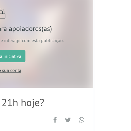
ara apoiadores(as)
e interagir com esta publicação.
a iniciativa
e sua conta
s 21h hoje?