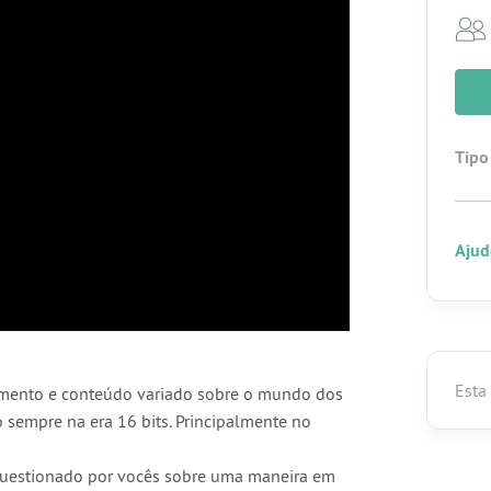
Tipo
Ajud
Esta
nimento e conteúdo variado sobre o mundo dos
sempre na era 16 bits. Principalmente no
 questionado por vocês sobre uma maneira em