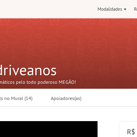
Modalidades
R
riveanos
anáticos pelo todo poderoso MEGÃO!
ts no
Mural
(14)
Apoiadores(as)
R$