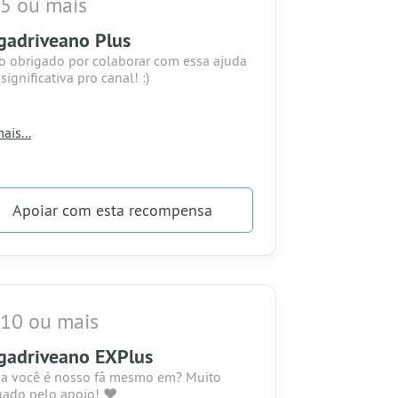
5 ou mais
adriveano Plus
o obrigado por colaborar com essa ajuda
ignificativa pro canal! :)
mpensas:
ais...
u nome aparecerá no final das lives.
u nome será fixado na lista de apoiadores
osso site.
Apoiar
com esta recompensa
cê pode escolher o tema de um vídeo de
do.
cê terá acesso a nosso grupo do Whats
exclusivo para apoiadores!
 10 ou mais
adriveano EXPlus
a você é nosso fã mesmo em? Muito
gado pelo apoio!
❤