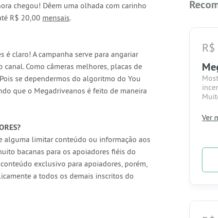
Recom
 hora chegou! Dêem uma olhada com carinho
até R$ 20,00
mensais
.
R$ 
s é claro!
A campanha serve para angariar
Me
no canal. Como câmeras melhores, placas de
Most
 Pois se dependermos do algoritmo do You
ince
rando que o Megadriveanos é feito de maneira
Muit
.
Rec
Ver m
- Se
ORES?
- Se
se alguma limitar conteúdo ou informação aos
do n
uito bacanas para os apoiadores fiéis do
- Vo
APP 
 conteúdo exclusivo para apoiadores, porém,
icamente a todos os demais inscritos do