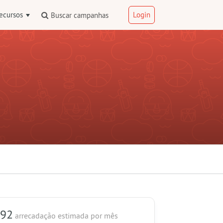
ecursos
Login
Buscar campanhas
 92
arrecadação estimada
por mês