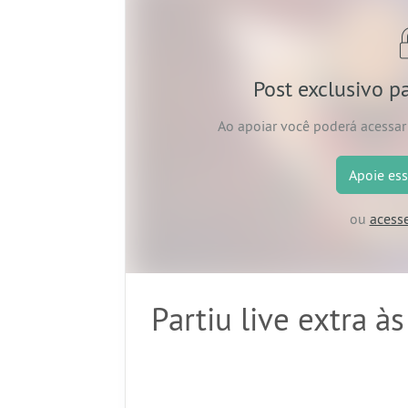
Post exclusivo p
Ao apoiar
você poderá acessar 
Apoie
ess
ou
acess
Partiu live extra à