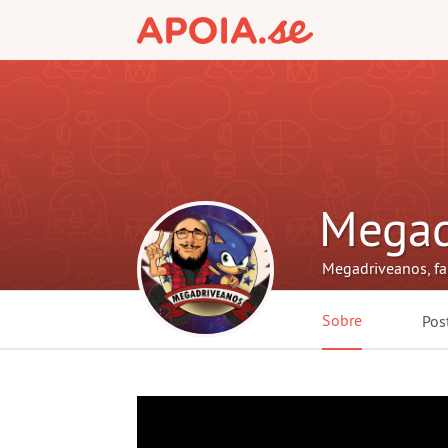
Megad
Megadriveanos, f
Sobre
Pos