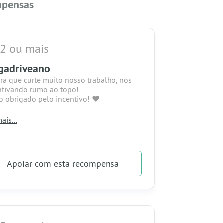
pensas
2 ou mais
gadriveano
ra que curte muito nosso trabalho, nos
ntivando rumo ao topo!
o obrigado pelo incentivo! ❤
ompensa:
ais...
u nome aparecerá no final das lives.
u nome será fixado na lista de apoiadores
osso site.
cê terá acesso a nosso grupo do Whats
Apoiar
com esta recompensa
exclusivo para apoiadores!