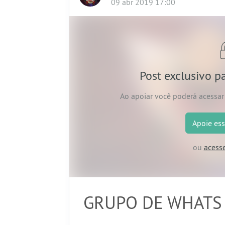
09 abr 2019 17:00
Post exclusivo p
Ao apoiar
você poderá acessar 
Apoie
ess
ou
acess
GRUPO DE WHATS 