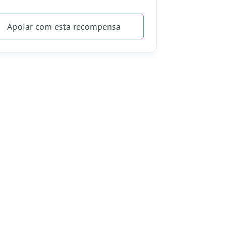
u nome aparecerá no final das lives.
u nome será fixado na lista de apoiadores
Apoiar
com esta recompensa
osso site.
cê pode escolher um jogo para live de
ta as 21h.
cê pode escolher o tema de um Vídeo
viaremos (sem custos adicionais) a
Camisa
 Caneca
do canal Megadriveanos.
cê terá acesso a nosso grupo do Whats
exclusivo para apoiadores!