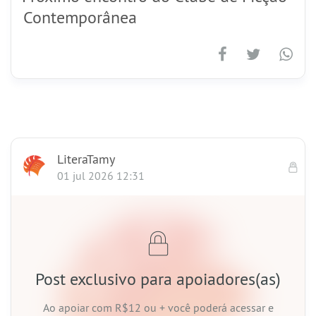
Contemporânea
LiteraTamy
01 jul 2026 12:31
Post exclusivo para apoiadores(as)
Ao apoiar
com R$12 ou +
você poderá acessar e