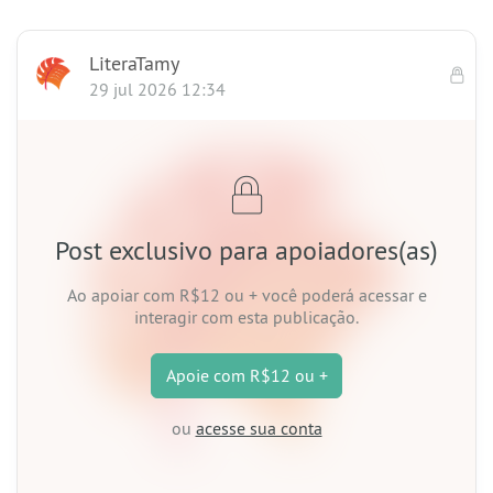
LiteraTamy
29 jul 2026 12:34
Post exclusivo para apoiadores(as)
Ao apoiar
com R$12 ou +
você poderá acessar e
interagir com esta publicação.
Apoie
com R$12 ou +
ou
acesse sua conta