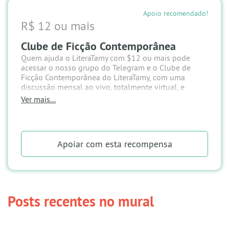
Apoio recomendado!
R$ 12 ou mais
Clube de Ficção Contemporânea
Quem ajuda o LiteraTamy com $12 ou mais
pode
acessar o nosso grupo do Telegram e o Clube de
Ficção Contemporânea do LiteraTamy, com uma
discussão mensal ao vivo, totalmente virtual, e
curadoria de conteúdos referentes ao livro lido em
Ver mais...
conjunto, além de eventuais descontos em editoras
parceiras.
Apoiar
com esta recompensa
Posts recentes no mural