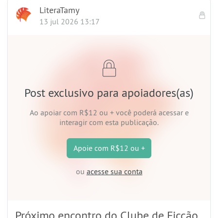
LiteraTamy
13 jul 2026 13:17
Post exclusivo para apoiadores(as)
Ao apoiar
com R$12 ou +
você poderá acessar e
interagir com esta publicação.
Apoie
com R$12 ou +
ou
acesse sua conta
Próximo encontro do Clube de Ficção