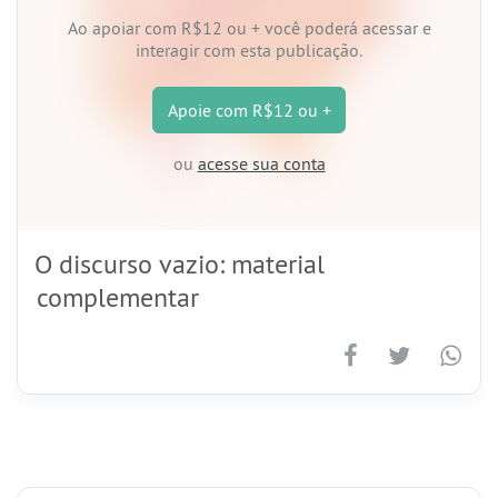
Ao apoiar
com R$12 ou +
você poderá acessar e
interagir com esta publicação.
Apoie
com R$12 ou +
ou
acesse sua conta
O discurso vazio: material
complementar