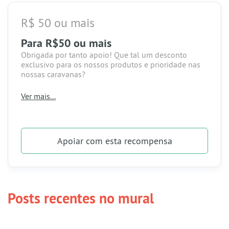
R$ 50 ou mais
Para R$50 ou mais
Obrigada por tanto apoio! Que tal um desconto
exclusivo para os nossos produtos e prioridade nas
nossas caravanas?
-> Acesso ao grupo;
Ver mais...
-> Recompensas digitais;
-> Desconto exclusivo em nossos produtos (limitado
a um produto por mês). Entrega nas estações de
metrô de São Paulo/SP ou frete por conta do
Apoiar
com esta recompensa
comprador;
-> Prioridade nas caravanas.
Posts recentes no mural