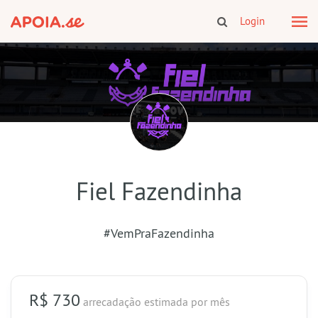
Login
Fiel Fazendinha
#VemPraFazendinha
R$ 730
arrecadação estimada
por mês