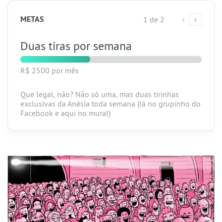
METAS
1 de 2
‹
›
Duas tiras por semana
R$ 2500
por mês
Que legal, não? Não só uma, mas duas tirinhas
exclusivas
da Anésia
toda semana (lá no grupinho do
Facebook e aqui no mural)