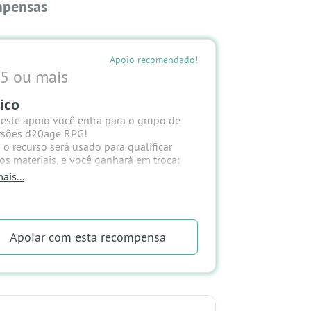
pensas
Apoio recomendado!
5 ou mais
ico
este apoio você entra para o grupo de
rsões d20age RPG!
 o recurso será usado para qualificar
os materiais, e você ganhará em troca:
ais...
 de desconto em todos os produtos
amelo
rticipação em grupo de whatsapp sobre o
age RPG
Apoiar
com esta recompensa
nda sua tocha e mergulhe nesta
tura!