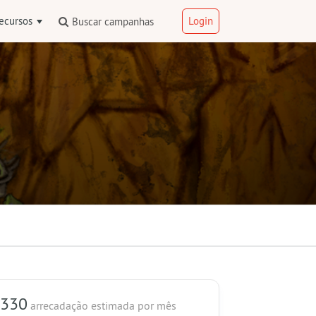
ecursos
Login
Buscar campanhas
 330
arrecadação estimada
por mês