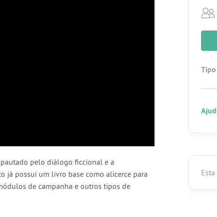
Tipo
Ajud
pautado pelo diálogo ficcional e a
Esta
o já possui um livro base como alicerce para
módulos de campanha e outros tipos de