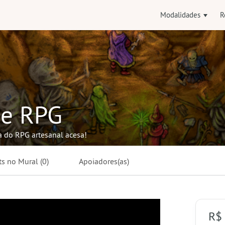
Modalidades
R
e RPG
 do RPG artesanal acesa!
ts no
Mural
(0)
Apoiadores(as)
R$