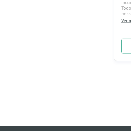
incu
Todo
noss
Ver m
> 10
Car
> Pa
d20
> Pa
RPG
> Pa
os D
mund
Asce
aven