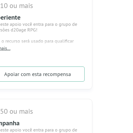
 10 ou mais
eriente
este apoio você entra para o grupo de
rsões d20age RPG!
 o recurso será usado para qualificar
os materiais, e você ganhará em troca:
ais...
% de desconto em todos os produtos
amelo
rticipação em grupo de whatsapp sobre o
Apoiar
com esta recompensa
age RPG
rticipação em sorteios sazonais d20age
nda sua tocha e mergulhe nesta
tura!
 50 ou mais
mpanha
este apoio você entra para o grupo de