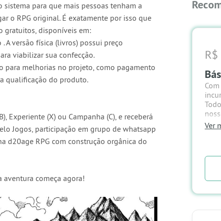
Recom
o sistema para que mais pessoas tenham a
ar o RPG original. É exatamente por isso que
o gratuitos, disponíveis em:
A versão física (livros) possui preço
R$ 
ra viabilizar sua confecção.
o para melhorias no projeto, como pagamento
Bás
ra qualificação do produto.
Com 
incu
Todo
noss
, Experiente (X) ou Campanha (C), e receberá
Ver m
elo Jogos, participação em grupo de whatsapp
> 5%
nha d20age RPG com construção orgânica do
Car
> Pa
d20
sa aventura começa agora!
Asce
aven