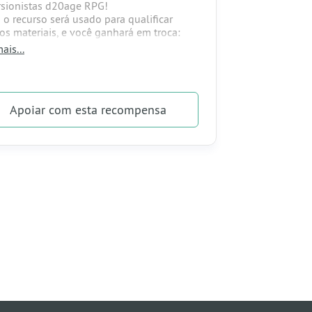
rsionistas d20age RPG!
 o recurso será usado para qualificar
os materiais, e você ganhará em troca:
ais...
% de desconto em todos os produtos
amelo
rticipação em grupo de whatsapp sobre o
age RPG
Apoiar
com esta recompensa
rticipação em sorteios sazonais d20age
rticipação na campanha d20age RPG com
Ms: Bruno Brilha e Gustavo Caramel no
o conhecido (mundo base d20age RPG
nda sua tocha e mergulhe nesta
tura!