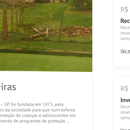
R$
Re
Rece
rela
sema
Ver m
Tenh
apoi
com 
cam
Rece
iras
R$
pela
orga
Inv
 – SP, foi fundada em 1973, pela
Rece
Rece
os da sociedade para que num esforço
ano 
rela
roteção de crianças e adolescentes em
sema
através de programas de proteção...
Tenh
Ver m