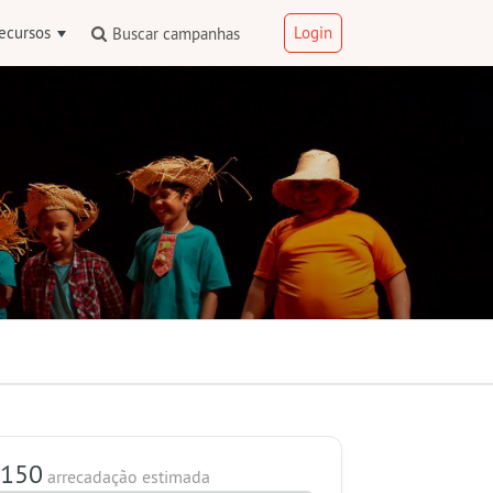
ecursos
Login
Buscar campanhas
 150
arrecadação estimada