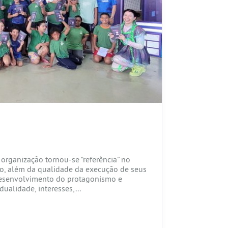
Rece
ano 
Rece
pelo
Tenh
nossa
de p
organização tornou-se “referência” no
io, além da qualidade da execução de seus
desenvolvimento do protagonismo e
ualidade, interesses,...