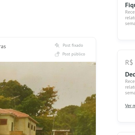
Fiq
Rece
rela
sema
Post fixado
ras
Post público
R$
Ded
Rece
rela
sema
Ver m
Tenh
apoi
com 
cam