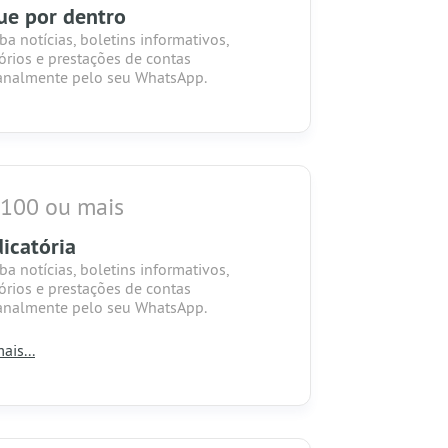
ue por dentro
ba notícias, boletins informativos,
tórios e prestações de contas
nalmente pelo seu WhatsApp.
 100 ou mais
icatória
ba notícias, boletins informativos,
tórios e prestações de contas
nalmente pelo seu WhatsApp.
ais...
a seu nome inserido na lista de
adores no site da Casa das Mangueiras
dedicatória a todos que ajudaram nesta
panha.