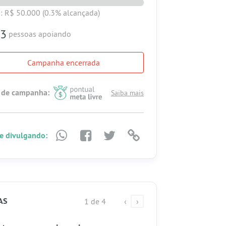
: R$ 50.000
(0.3% alcançada)
3
pessoas apoiando
Campanha encerrada
 de campanha:
Saiba mais
e divulgando:
AS
1 de 4
‹
›