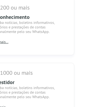
 200 ou mais
conhecimento
ba notícias, boletins informativos,
tórios e prestações de contas
nalmente pelo seu WhatsApp.
ais...
a seu nome inserido na lista de
adores no site da Casa das Mangueiras
dedicatória a todos que ajudaram nesta
panha.
ba uma carta exclusiva de agradecimento
 1000 ou mais
 doação assinada pelo presidente da
nização.
estidor
ba o calendário da organização para o
ba notícias, boletins informativos,
de 2026.
tórios e prestações de contas
nalmente pelo seu WhatsApp.
a seu nome inserido na lista de
ais...