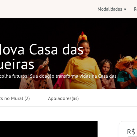
Modalidades
R
Nova Casa das
eiras
 colha futuros! Sua doação transforma vidas na Casa das
ts no
Mural
(2)
Apoiadores(as)
R$