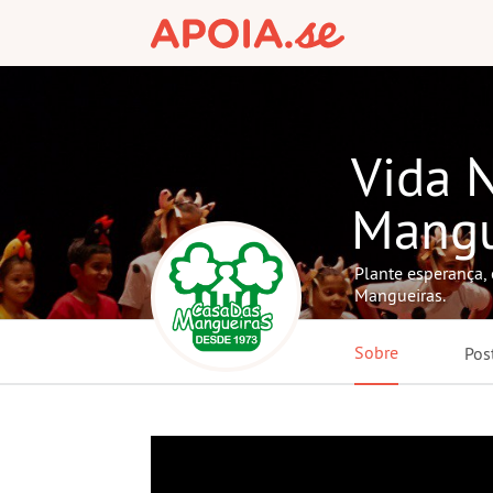
Vida 
Mangu
Plante esperança,
Mangueiras.
Sobre
Pos