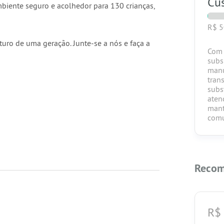
Cus
mbiente seguro e acolhedor para 130 crianças,
R$ 
turo de uma geração. Junte-se a nós e faça a
Com 
subs
manu
tran
subs
aten
mant
com
Recom
R$