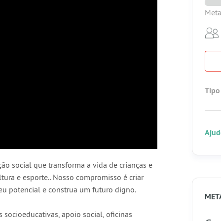
Meta
Tipo
Ajud
o social que transforma a vida de crianças e
ultura e esporte.. Nosso compromisso é criar
u potencial e construa um futuro digno.
MET
socioeducativas, apoio social, oficinas