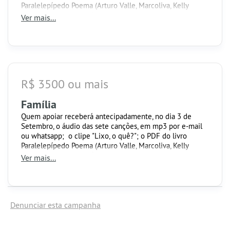
Paralelepípedo Poema (Arturo Valle, Marcoliva, Kelly
Oliveira, Paula Guimarães e Tatiana Cobbett) e uma
Ver mais...
camiseta da Cidadão Global, com frases de canções de
artistas catarinenses.
R$ 3500 ou mais
Família
Quem apoiar receberá antecipadamente, no dia 3 de
Setembro, o áudio das sete canções, em mp3 por e-mail
ou whatsapp; o clipe "Lixo, o quê?"; o PDF do livro
Paralelepípedo Poema (Arturo Valle, Marcoliva, Kelly
Oliveira, Paula Guimarães e Tatiana Cobbett); uma
Ver mais...
camiseta da Cidadão Global, com frases de canções de
artistas catarinenses e um show em formato de Live ou
presencial, do artista solo, em data a ser combinada.
Denunciar esta campanha