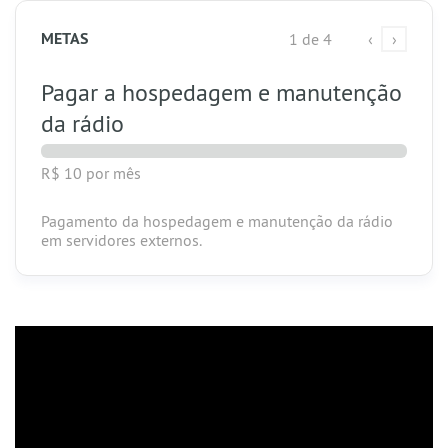
METAS
1 de 4
‹
›
Pagar a hospedagem e manutenção
da rádio
R$ 10
por mês
Pagamento da hospedagem e manutenção da rádio
em servidores externos.